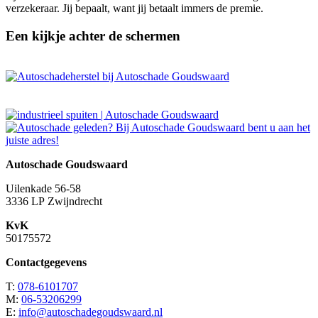
verzekeraar. Jij bepaalt, want jij betaalt immers de premie.
Een kijkje achter de schermen
Autoschade Goudswaard
Uilenkade 56-58
3336 LP Zwijndrecht
KvK
50175572
Contactgegevens
T:
078-6101707
M:
06-53206299
E:
info@autoschadegoudswaard.nl