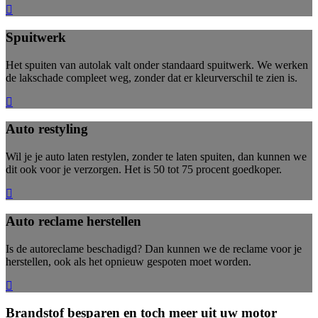
Spuitwerk
Het spuiten van autolak valt onder standaard spuitwerk. We werken
de lakschade compleet weg, zonder dat er kleurverschil te zien is.
Auto restyling
Wil je je auto laten restylen, zonder te laten spuiten, dan kunnen we
dit ook voor je verzorgen. Het is 50 tot 75 procent goedkoper.
Auto reclame herstellen
Is de autoreclame beschadigd? Dan kunnen we de reclame voor je
herstellen, ook als het opnieuw gespoten moet worden.
Brandstof besparen en toch meer uit uw motor