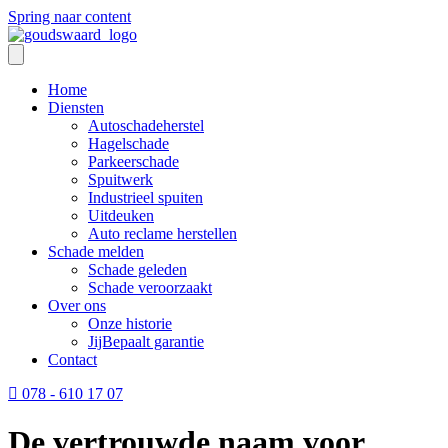
Spring naar content
Home
Diensten
Autoschadeherstel
Hagelschade
Parkeerschade
Spuitwerk
Industrieel spuiten
Uitdeuken
Auto reclame herstellen
Schade melden
Schade geleden
Schade veroorzaakt
Over ons
Onze historie
JijBepaalt garantie
Contact
078 - 610 17 07
De vertrouwde naam voor