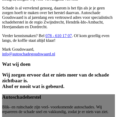
Schade is al vervelend genoeg, daarom is het fijn als je je geen
zorgen hoeft te maken over het herstel daarvan. Autoschade
Goudswaard is al jarenlang een vertrouwd adres voor specialistisch
schadeherstel in de regio Zwijndrecht, Hendrik-Ido-Ambacht,
Heerjansdam en Dordrecht.
Verder kennismaken? Bel
078 - 610 17 07
. Of kom gezellig even
langs, de koffie staat altijd klaar!
Mark Goudswaard,
info@autoschadegoudswaard.nl
Wat wij doen
Wij zorgen ervoor dat er niets meer van de schade
zichtbaar is.
Alsof er nooit wat is gebeurd.
Autoschadeherstel
Blik- en ruitschade zijn veel- voorkomende autoschades. Wij
repareren de schade snel en vakkundig, zodat je er niets van ziet.