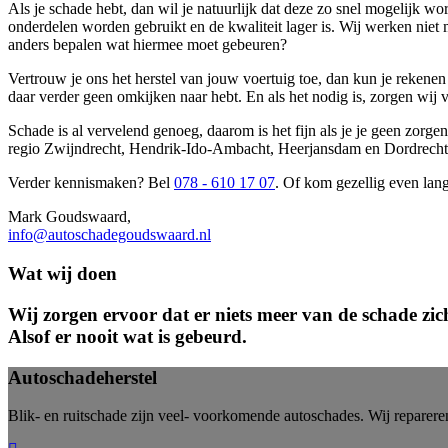
Als je schade hebt, dan wil je natuurlijk dat deze zo snel mogelijk wo
onderdelen worden gebruikt en de kwaliteit lager is. Wij werken niet
anders bepalen wat hiermee moet gebeuren?
Vertrouw je ons het herstel van jouw voertuig toe, dan kun je rekene
daar verder geen omkijken naar hebt. En als het nodig is, zorgen wij
Schade is al vervelend genoeg, daarom is het fijn als je je geen zorg
regio Zwijndrecht, Hendrik-Ido-Ambacht, Heerjansdam en Dordrecht
Verder kennismaken? Bel
078 - 610 17 07
. Of kom gezellig even langs
Mark Goudswaard,
info@autoschadegoudswaard.nl
Wat wij doen
Wij zorgen ervoor dat er niets meer van de schade zich
Alsof er nooit wat is gebeurd.
Autoschadeherstel
Blik- en ruitschade zijn veel- voorkomende autoschades. Wij repareren