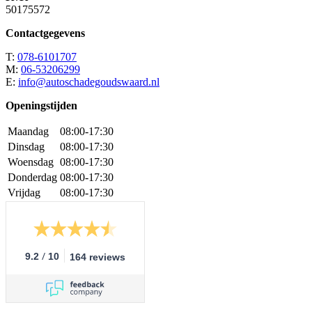
50175572
Contactgegevens
T:
078-6101707
M:
06-53206299
E:
info@autoschadegoudswaard.nl
Openingstijden
Maandag
08:00-17:30
Dinsdag
08:00-17:30
Woensdag
08:00-17:30
Donderdag
08:00-17:30
Vrijdag
08:00-17:30
/
9.2
10
164 reviews