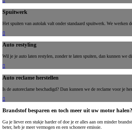
Spuitwerk
Het spuiten van autolak valt onder standaard spuitwerk. We werken de 
Auto restyling
Wil je je auto laten restylen, zonder te laten spuiten, dan kunnen we d
Auto reclame herstellen
Is de autoreclame beschadigd? Dan kunnen we de reclame voor je her
Brandstof besparen en toch meer uit uw motor halen
Ga je liever een stukje harder of doe je er alles aan om minder brand
beter, heb je meer vermogen en een schonere emissie.