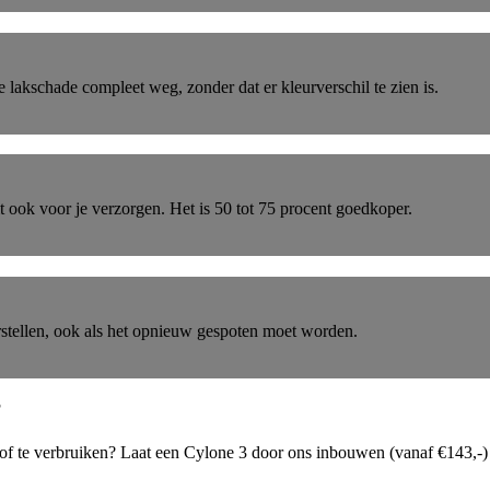
lakschade compleet weg, zonder dat er kleurverschil te zien is.
it ook voor je verzorgen. Het is 50 tot 75 procent goedkoper.
stellen, ook als het opnieuw gespoten moet worden.
?
stof te verbruiken? Laat een Cylone 3 door ons inbouwen (vanaf €143,-) 