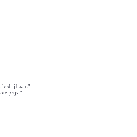
 bedrijf aan."
ie prijs."
l