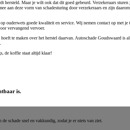
rdt hersteld. Maar je wilt ook dat dit goed gebeurd. Verzekeraars sturen
 mee aan deze vorm van schadesturing door verzekeraars en zijn daarom
n op ouderwets goede kwaliteit en service. Wij nemen contact op met je 
 voor vervangend vervoer.
en hoeft te maken over het herstel daarvan. Autoschade Goudswaard is al
.
, de koffie staat altijd klaar!
tbaar is.
 de schade snel en vakkundig, zodat je er niets van ziet.