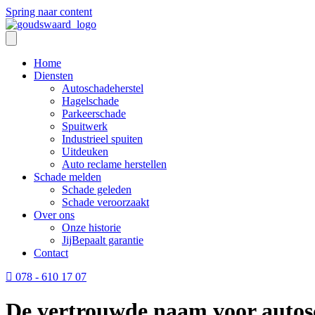
Spring naar content
Home
Diensten
Autoschadeherstel
Hagelschade
Parkeerschade
Spuitwerk
Industrieel spuiten
Uitdeuken
Auto reclame herstellen
Schade melden
Schade geleden
Schade veroorzaakt
Over ons
Onze historie
JijBepaalt garantie
Contact
078 - 610 17 07
De vertrouwde naam voor autos